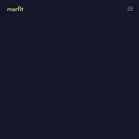
MorFit
Ope