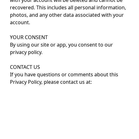
with your account will be deleted and cannot be
recovered. This includes all personal information,
photos, and any other data associated with your
account.
YOUR CONSENT
By using our site or app, you consent to our
privacy policy.
CONTACT US
If you have questions or comments about this
Privacy Policy, please contact us at:
MorFit - Pareto S.A.
santiagoracca7@gmail.com
Tel: +595 983 218 777
Footer
Facebook
Instagram
Youtube