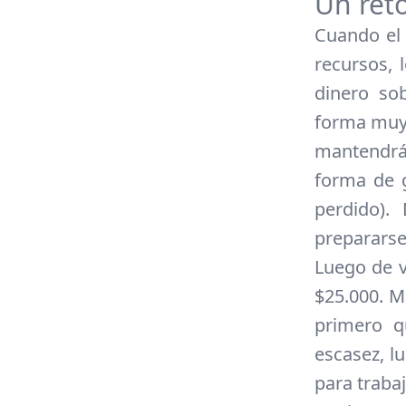
Un ret
Cuando el 
recursos, 
dinero so
forma muy 
mantendrá
forma de 
perdido).
prepararse
Luego de v
$25.000. M
primero q
escasez, l
para traba