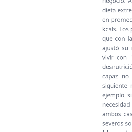
negocio. A
dieta extr
en promed
kcals. Los
que con l
ajustó su
vivir con
desnutrici
capaz no 
siguiente 
ejemplo, s
necesidad
ambos cas
severos son