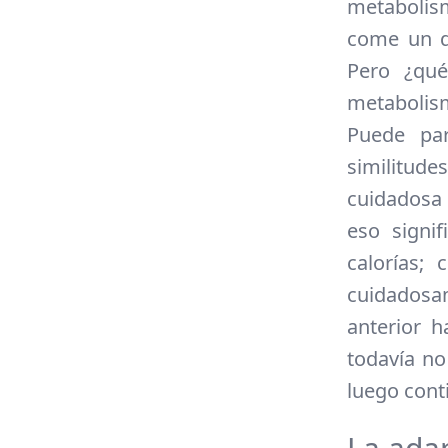
metabolis
come un d
Pero ¿qué
metabolis
Puede par
similitude
cuidadosa p
eso signi
calorías;
cuidadosa
anterior 
todavía no
luego cont