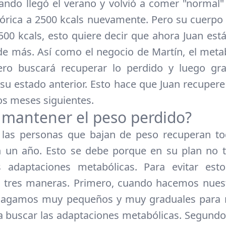
uando llegó el verano y volvió a comer "normal"
lórica a 2500 kcals nuevamente. Pero su cuerpo
1500 kcals, esto quiere decir que ahora Juan es
de más. Así como el negocio de Martín, el met
ero buscará recuperar lo perdido y luego gr
 su estado anterior. Esto hace que Juan recupere
los meses siguientes.
mantener el peso perdido?
 las personas que bajan de peso recuperan to
n un año. Esto se debe porque en su plan no t
s adaptaciones metabólicas. Para evitar es
e tres maneras. Primero, cuando hacemos nuest
 hagamos muy pequeños y muy graduales para n
a buscar las adaptaciones metabólicas. Segundo, 