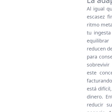
La ada
Al igual q
escasez f
ritmo meta
tu ingesta
equilibrar
reducen de
para conse
sobrevivir
este conc
facturando
está difíc
dinero. E
reducir s