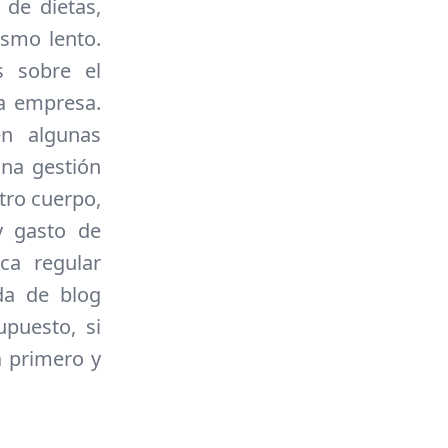
de dietas,
smo lento.
s sobre el
a empresa.
en algunas
una gestión
stro cuerpo,
y gasto de
ca regular
da de blog
puesto, si
a primero y