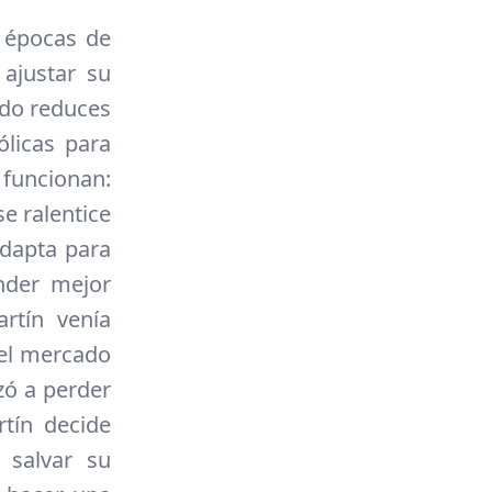
n épocas de
ajustar su
ndo reduces
ólicas para
 funcionan:
e ralentice
adapta para
ender mejor
rtín venía
 el mercado
zó a perder
tín decide
 salvar su