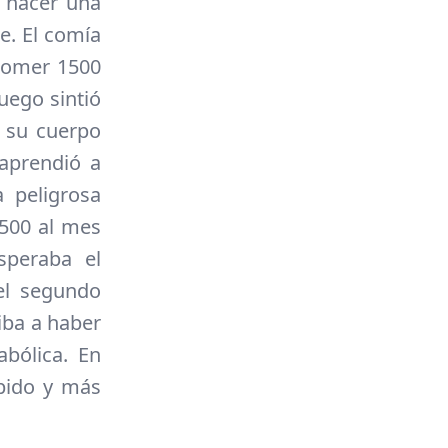
ó hacer una
e. El comía
comer 1500
uego sintió
 su cuerpo
aprendió a
 peligrosa
$500 al mes
speraba el
 el segundo
iba a haber
bólica. En
pido y más