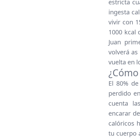
estricta c
ingesta ca
vivir con 
1000 kcal 
Juan prim
volverá as
vuelta en 
¿Cómo 
El 80% de
perdido e
cuenta la
encarar d
calóricos
tu cuerpo 