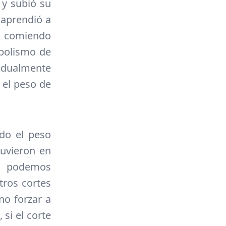
 y subió su
 aprendió a
tá comiendo
abolismo de
adualmente
 el peso de
do el peso
uvieron en
to podemos
ros cortes
o forzar a
si el corte