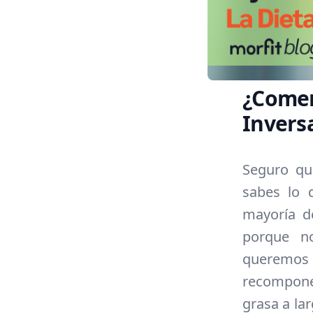
¿Comer
Invers
Seguro qu
sabes lo d
mayoría d
porque no
queremos h
recomponer
grasa a lar