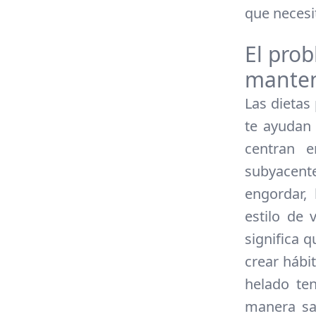
que necesi
El prob
manten
Las dietas
te ayudan 
centran e
subyacent
engordar,
estilo de
significa 
crear hábi
helado te
manera sa