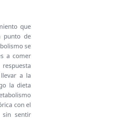
miento que
a punto de
abolismo se
és a comer
 respuesta
llevar a la
go la dieta
metabolismo
rica con el
sin sentir