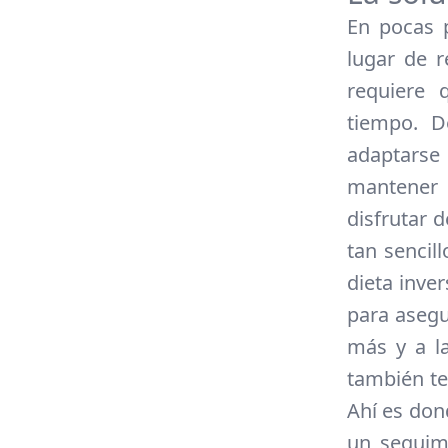
En pocas p
lugar de r
requiere 
tiempo. D
adaptarse
mantener 
disfrutar 
tan sencill
dieta inve
para asegu
más y a l
también te
Ahí es don
un seguimi