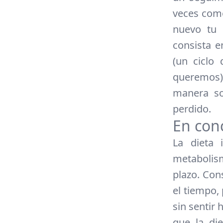
veces como
nuevo tu 
consista e
(un ciclo
queremos)
manera so
perdido.
En con
La dieta 
metabolism
plazo. Con
el tiempo,
sin sentir
que la di