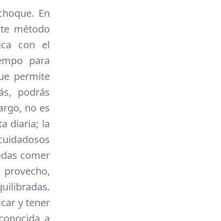
 choque. En
este método
ica con el
iempo para
ue permite
ás, podrás
argo, no es
a diaria; la
 cuidadosos
uedas comer
 provecho,
uilibradas.
car y tener
 conocida a