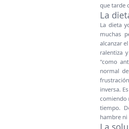
que tarde 
La diet
La dieta 
muchas pe
alcanzar e
ralentiza
"como ant
normal del
frustració
inversa. E
comiendo m
tiempo. D
hambre ni 
La solu