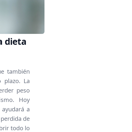
 dieta
ue también
o plazo. La
erder peso
lismo. Hoy
e ayudará a
 perdida de
brir todo lo