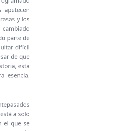
programado
s apetecen
rasas y los
a cambiado
do parte de
ltar difícil
pesar de que
toria, esta
a esencia.
ntepasados
 está a solo
n el que se