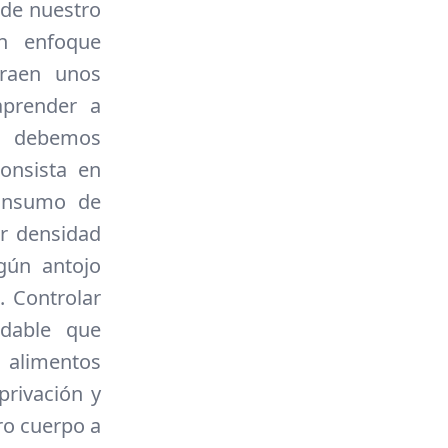
 de nuestro
n enfoque
traen unos
prender a
én debemos
onsista en
consumo de
r densidad
gún antojo
. Controlar
udable que
s alimentos
privación y
ro cuerpo a