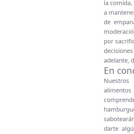
la comida,
a mantener
de empanad
moderació
por sacrif
decisione
adelante, d
En con
Nuestros
alimento
comprend
hamburgue
sabotearán
darte alg