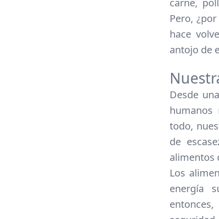
carne, po
Pero, ¿por
hace volv
antojo de 
Nuestra
Desde una 
humanos n
todo, nues
de escase
alimentos 
Los alimen
energía s
entonces,