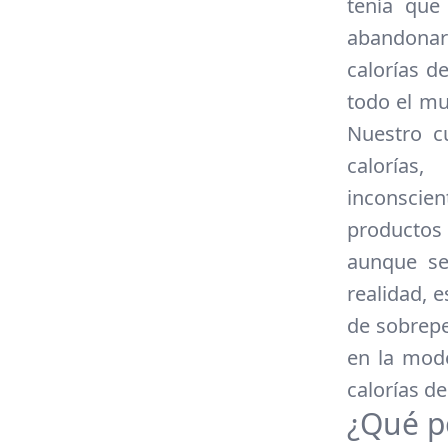
tenía que
abandonar 
calorías 
todo el mu
Nuestro c
calorías
inconscie
productos
aunque se
realidad, 
de sobrepe
en la mode
calorías d
¿Qué p