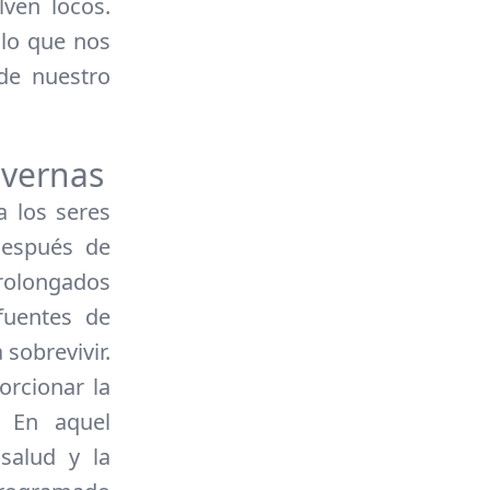
ven locos.
 lo que nos
de nuestro
avernas
a los seres
Después de
prolongados
fuentes de
sobrevivir.
orcionar la
. En aquel
salud y la