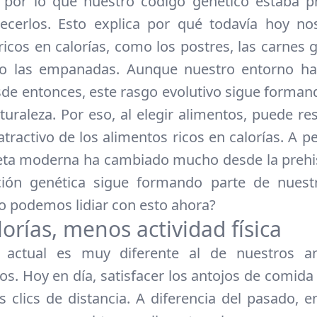
, por lo que nuestro código genético estaba 
recerlos. Esto explica por qué todavía hoy no
ricos en calorías, como los postres, las carnes g
mo las empanadas. Aunque nuestro entorno h
e entonces, este rasgo evolutivo sigue forman
uraleza. Por eso, al elegir alimentos, puede resu
atractivo de los alimentos ricos en calorías. A 
eta moderna ha cambiado mucho desde la prehis
ión genética sigue formando parte de nuestr
 podemos lidiar con esto ahora?
orías, menos actividad física
actual es muy diferente al de nuestros a
os. Hoy en día, satisfacer los antojos de comida
 clics de distancia. A diferencia del pasado, e