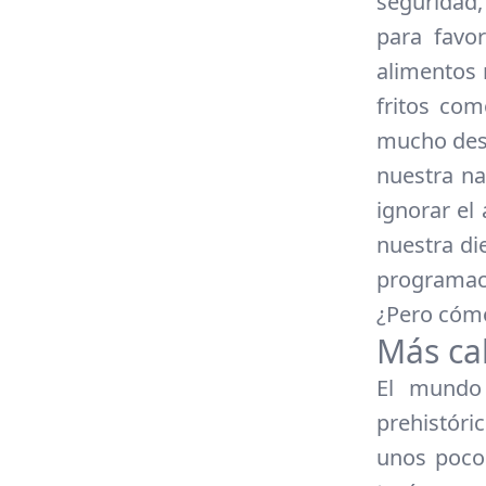
seguridad
para favo
alimentos 
fritos co
mucho desd
nuestra nat
ignorar el 
nuestra di
programac
¿Pero cómo
Más cal
El mundo 
prehistóric
unos pocos