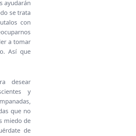
os ayudarán
do se trata
rutalos con
eocuparnos
der a tomar
o. Así que
ra desear
cientes y
mpanadas,
das que no
as miedo de
uérdate de