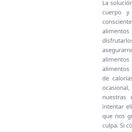
La solució
cuerpo y
conscient
alimento
disfrutar
asegurarn
alimentos
alimentos
de calorí
ocasional,
nuestras 
intentar e
que nos gu
culpa. Si 