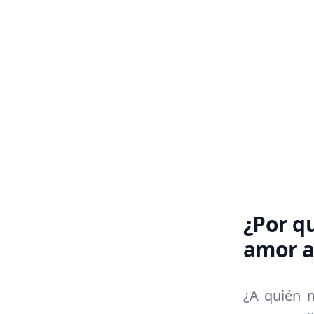
¿Por q
amor a 
¿A quién n