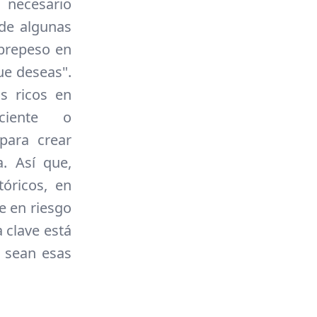
 necesario
 de algunas
brepeso en
ue deseas".
s ricos en
sciente o
para crear
. Así que,
óricos, en
e en riesgo
 clave está
e sean esas