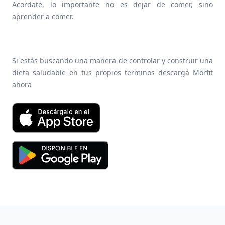
Acordate, lo importante no es dejar de comer, sino
aprender a comer.
Si estás buscando una manera de controlar y construir una
dieta saludable en tus propios terminos descargá Morfit
ahora
Footer